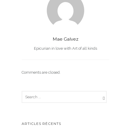
Mae Galvez
Epicurian in love with Art of all kinds
Comments are closed.
ARTICLES RÉCENTS