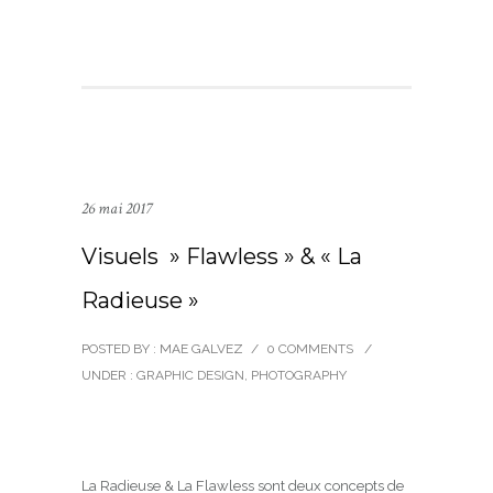
26 mai 2017
Visuels » Flawless » & « La
Radieuse »
POSTED BY : MAE GALVEZ
/
0 COMMENTS
/
UNDER :
GRAPHIC DESIGN
,
PHOTOGRAPHY
La Radieuse & La Flawless sont deux concepts de