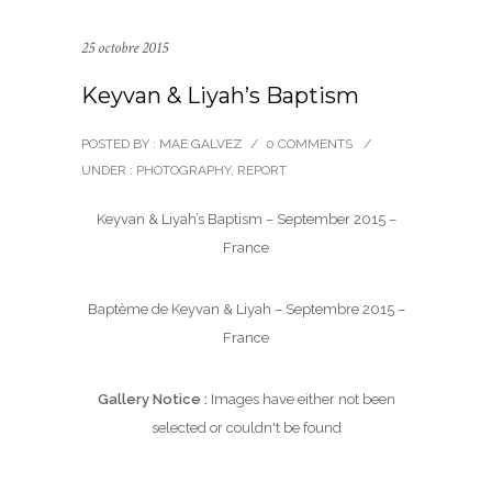
25 octobre 2015
Keyvan & Liyah’s Baptism
POSTED BY : MAE GALVEZ
/
0 COMMENTS
/
UNDER :
PHOTOGRAPHY
,
REPORT
Keyvan & Liyah’s Baptism – September 2015 –
France
Baptème de Keyvan & Liyah – Septembre 2015 –
France
Gallery Notice :
Images have either not been
selected or couldn't be found