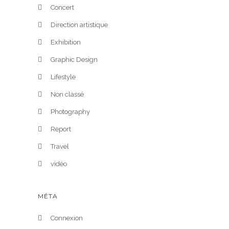
Concert
Direction artistique
Exhibition
Graphic Design
Lifestyle
Non classé
Photography
Report
Travel
vidéo
MÉTA
Connexion