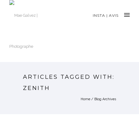
INSTA
|
AVIS
ARTICLES TAGGED WITH:
ZENITH
Home
/ Blog Archives