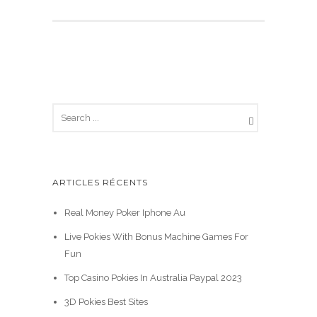
ARTICLES RÉCENTS
Real Money Poker Iphone Au
Live Pokies With Bonus Machine Games For
Fun
Top Casino Pokies In Australia Paypal 2023
3D Pokies Best Sites