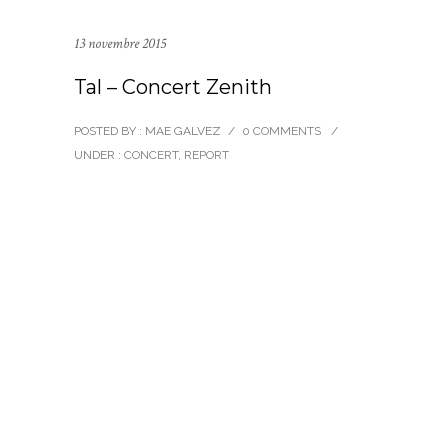
13 novembre 2015
Tal – Concert Zenith
POSTED BY : MAE GALVEZ
/
0 COMMENTS
/
UNDER :
CONCERT
,
REPORT