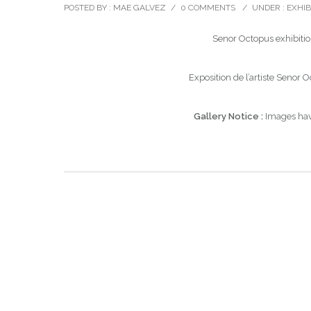
POSTED BY : MAE GALVEZ
/
0 COMMENTS
/
UNDER :
EXHIB
Senor Octopus exhibition
Exposition de l’artiste Senor O
Gallery Notice :
Images have