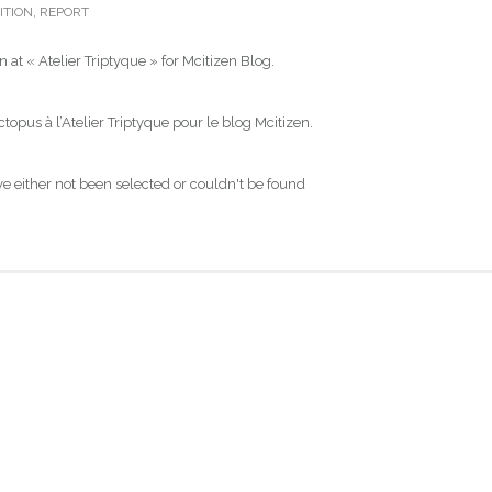
ITION
,
REPORT
 at « Atelier Triptyque » for Mcitizen Blog.
ctopus à l’Atelier Triptyque pour le blog Mcitizen.
 either not been selected or couldn't be found