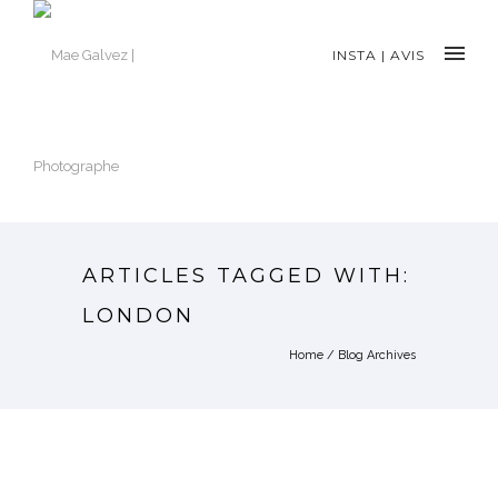
INSTA
|
AVIS
ARTICLES TAGGED WITH:
LONDON
Home
/ Blog Archives