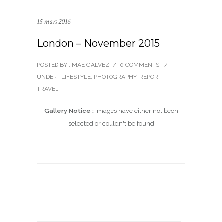
15 mars 2016
London – November 2015
POSTED BY : MAE GALVEZ
/
0 COMMENTS
/
UNDER :
LIFESTYLE
,
PHOTOGRAPHY
,
REPORT
,
TRAVEL
Gallery Notice :
Images have either not been
selected or couldn't be found