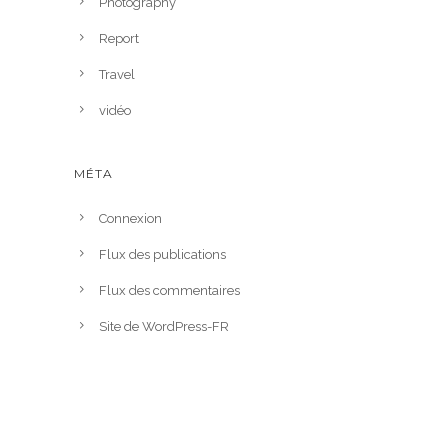
Photography
Report
Travel
vidéo
MÉTA
Connexion
Flux des publications
Flux des commentaires
Site de WordPress-FR