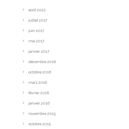
août 2023
juillet 2017
juin 2017
mai 2017
janvier 2017
décembre 2016
octobre 2016
mars 2016
février 2016
janvier 2016
novembre 2015
octobre 2015