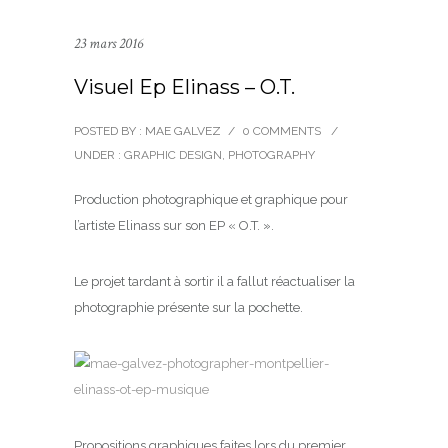
23 mars 2016
Visuel Ep Elinass – O.T.
POSTED BY : MAE GALVEZ
/
0 COMMENTS
/
UNDER :
GRAPHIC DESIGN
,
PHOTOGRAPHY
Production photographique et graphique pour
l’artiste Elinass sur son EP « O.T. ».
Le projet tardant à sortir il a fallut réactualiser la
photographie présente sur la pochette.
Propositions graphiques faites lors du premier