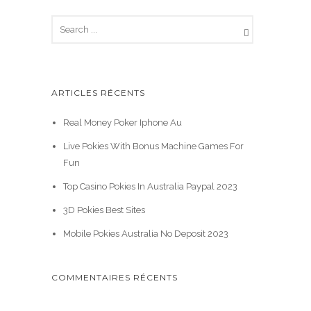
ARTICLES RÉCENTS
Real Money Poker Iphone Au
Live Pokies With Bonus Machine Games For
Fun
Top Casino Pokies In Australia Paypal 2023
3D Pokies Best Sites
Mobile Pokies Australia No Deposit 2023
COMMENTAIRES RÉCENTS