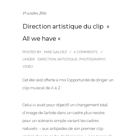
19 octobre 2016
Direction artistique du clip »
All we have «
POSTED BY : MAE GALVEZ
/
0 COMMENTS
/
UNDER :
DIRECTION ARTISTIQUE
,
PHOTOGRAPHY
,
VIDÉO
Cet été s’est offerte à moi l’opportunité de diriger un
clip musical de A à Z.
Celui-ci avait pour objectif un changement total
d’image de l’artiste dans un cadre plus neutre,
pour un scénario simple variant les cadres
naturels – aux antipodes de son premier clip