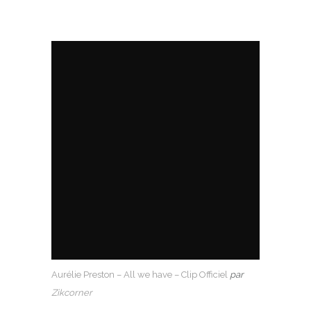
Aurélie Preston – All we have – Clip Officiel
par
Zikcorner