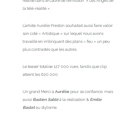
réalisé dans le cadre de l’émission » Les Anges de
la télé-réalité ».
L’artiste Aurélie Preston souhaitait aussi faire valoir
son coté « Artistique » sur lequel nous avons
travaillé en imbriquant des plans « feu » un peu
plus contrastés que les autres.
Le teaser totalise 127 000 vues, tandis que clip
atteint les 620 000.
Un grand Merci à
Aurélie
pour sa confiance, mais
aussi
Bastien Sablé
à la réalisation &
Emilie
Bastet
au stylisme.