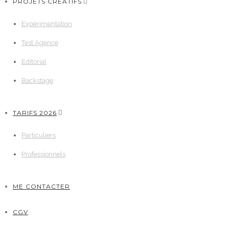
PROJETS CRÉATIFS
Expérimentation
Test Agence
Editorial
Backstage
TARIFS 2026
Particuliers
Professionnels
ME CONTACTER
CGV