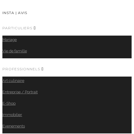
INSTA
|
AVIS
PARTICULIERS
Mariage
Vie de famille
PROFESSIONNELS
Art culinaire
Entreprise / Portrait
E-Shop
Immobilier
Evenements