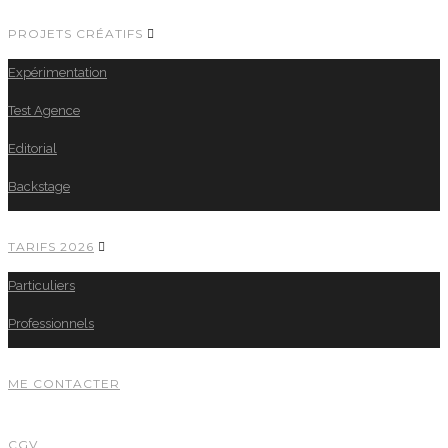
PROJETS CRÉATIFS
Expérimentation
Test Agence
Editorial
Backstage
TARIFS 2026
Particuliers
Professionnels
ME CONTACTER
CGV